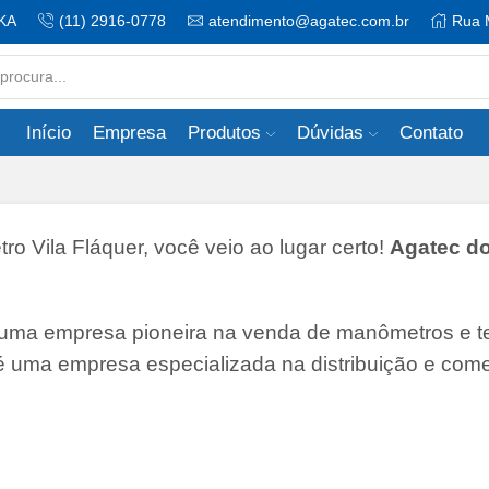
KA
(11) 2916-0778
atendimento@agatec.com.br
Rua 
Search
input
Início
Empresa
Produtos
Dúvidas
Contato
Vila Fláquer, você veio ao lugar certo!
Agatec do
 uma empresa pioneira na venda de manômetros e 
 é uma empresa especializada na distribuição e come