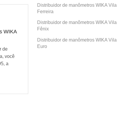
Distribuidor de manômetros WIKA Vila
Ferreira
Distribuidor de manômetros WIKA Vila
Fênix
os WIKA
Distribuidor de manômetros WIKA
Dis
Prosperidade
San
Distribuidor de manômetros WIKA Vila
Euro
r de
Se você busca por Distribuidor de
Se v
a, você
manômetros WIKA Prosperidade, você
man
95, a
veio ao lugar certo! Desde 1995, a
veio
Agatec do Brasil vem...
Agat
Continue Lendo...
Cont