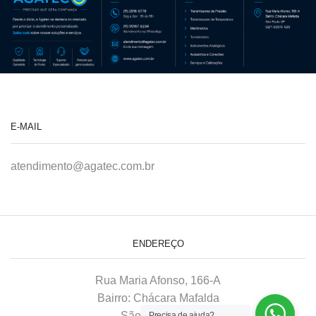
E-MAIL
atendimento@agatec.com.br
ENDEREÇO
Rua Maria Afonso, 166-A
Bairro: Chácara Mafalda
São Paulo–SP
Precisa de ajuda?