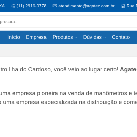
KA
(11) 2916-0778
atendimento@agatec.com.br
Rua 
Search
input
Início
Empresa
Produtos
Dúvidas
Contato
 Ilha do Cardoso, você veio ao lugar certo!
Agate
 uma empresa pioneira na venda de manômetros e 
 é uma empresa especializada na distribuição e come