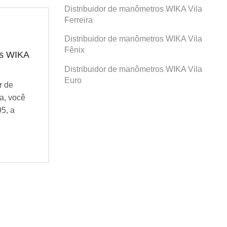
Distribuidor de manômetros WIKA Vila
Ferreira
Distribuidor de manômetros WIKA Vila
Fênix
os WIKA
Distribuidor de manômetros WIKA
Dis
Prosperidade
San
Distribuidor de manômetros WIKA Vila
Euro
r de
Se você busca por Distribuidor de
Se v
a, você
manômetros WIKA Prosperidade, você
man
95, a
veio ao lugar certo! Desde 1995, a
veio
Agatec do Brasil vem...
Agat
Continue Lendo...
Cont