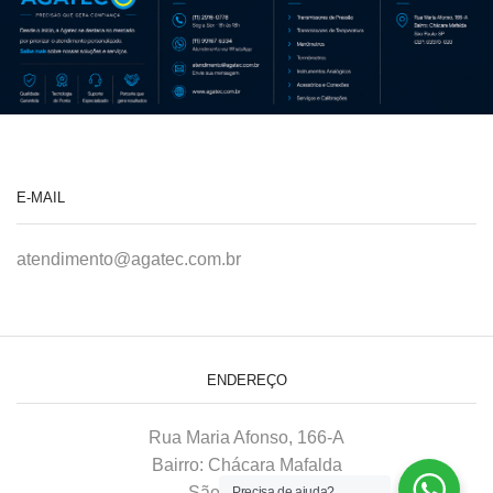
E-MAIL
atendimento@agatec.com.br
ENDEREÇO
Rua Maria Afonso, 166-A
Bairro: Chácara Mafalda
São Paulo–SP
Precisa de ajuda?