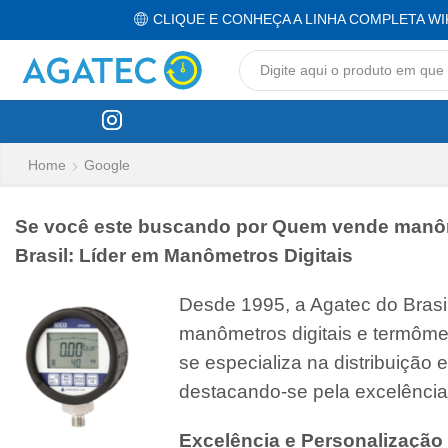
CLIQUE E CONHEÇA A LINHA COMPLETA WI
Home
Google
Se você este buscando por Quem vende manômet
Brasil: Líder em Manômetros Digitais
Desde 1995, a Agatec do Bras
manômetros digitais e termôme
se especializa na distribuição
destacando-se pela excelência
Excelência e Personalização