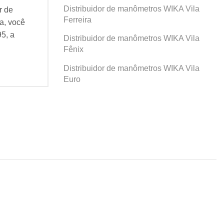
Distribuidor de manômetros WIKA Vila
r de
Se você busca por Distribuidor de
Se v
Ferreira
a, você
manômetros WIKA Prosperidade, você
man
95, a
veio ao lugar certo! Desde 1995, a
veio
Distribuidor de manômetros WIKA Vila
Agatec do Brasil vem...
Agat
Fênix
Continue Lendo...
Cont
Distribuidor de manômetros WIKA Vila
Euro