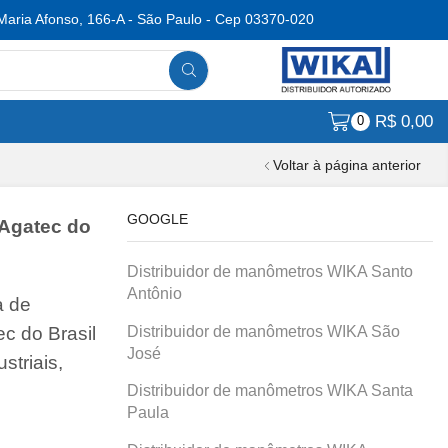
Maria Afonso, 166-A - São Paulo - Cep 03370-020
R$
0,00
0
Voltar à página anterior
GOOGLE
 Agatec do
Distribuidor de manômetros WIKA Santo
Antônio
a de
Distribuidor de manômetros WIKA São
c do Brasil
José
striais,
Distribuidor de manômetros WIKA Santa
Paula