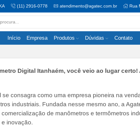
KA
(11) 2916-0778
atendimento@agatec.com.br
Rua 
Search
input
Início
Empresa
Produtos
Dúvidas
Contato
ro Digital Itanhaém, você veio ao lugar certo!
il se consagra como uma empresa pioneira na vend
tros industriais. Fundada nesse mesmo ano, a Agate
 e comercialização de manômetros e termômetros indu
 e inovação.