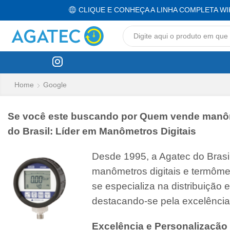
CLIQUE E CONHEÇA A LINHA COMPLETA WI
Home
Google
Se você este buscando por Quem vende manômet
do Brasil: Líder em Manômetros Digitais
Desde 1995, a Agatec do Bras
manômetros digitais e termôme
se especializa na distribuição
destacando-se pela excelência
Excelência e Personalização