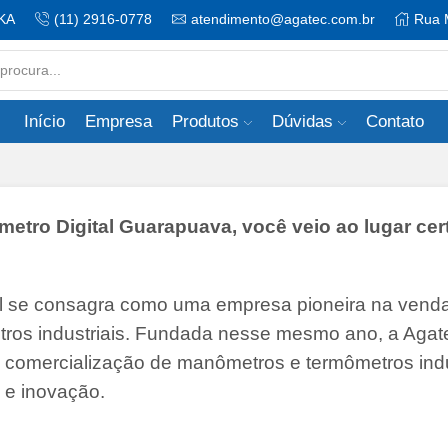
KA
(11) 2916-0778
atendimento@agatec.com.br
Rua 
Search
input
Início
Empresa
Produtos
Dúvidas
Contato
ro Digital Guarapuava, você veio ao lugar cer
il se consagra como uma empresa pioneira na vend
tros industriais. Fundada nesse mesmo ano, a Agate
 e comercialização de manômetros e termômetros indu
 e inovação.