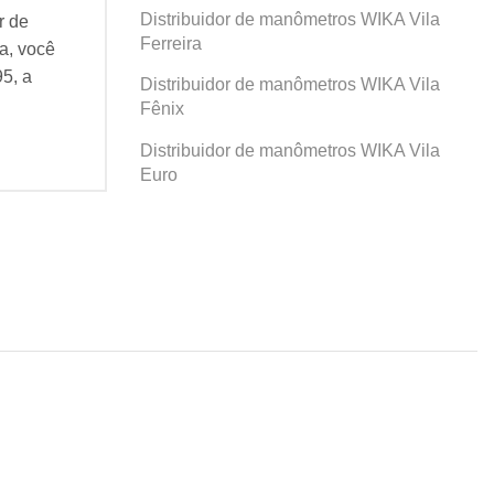
Distribuidor de manômetros WIKA Vila
r de
Se você busca por Distribuidor de
Se v
Ferreira
a, você
manômetros WIKA Prosperidade, você
man
95, a
veio ao lugar certo! Desde 1995, a
veio
Distribuidor de manômetros WIKA Vila
Agatec do Brasil vem...
Agat
Fênix
Continue Lendo...
Cont
Distribuidor de manômetros WIKA Vila
Euro