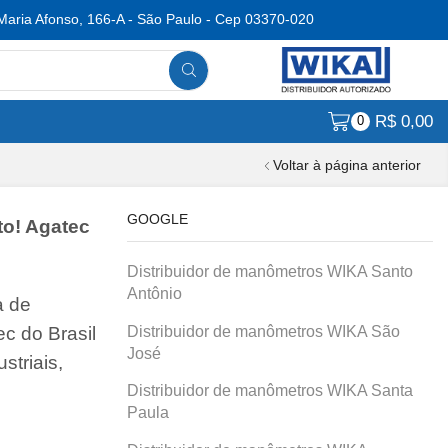
Maria Afonso, 166-A - São Paulo - Cep 03370-020
R$
0,00
0
Voltar à página anterior
GOOGLE
to! Agatec
Distribuidor de manômetros WIKA Santo
Antônio
a de
Distribuidor de manômetros WIKA São
c do Brasil
José
striais,
Distribuidor de manômetros WIKA Santa
Paula