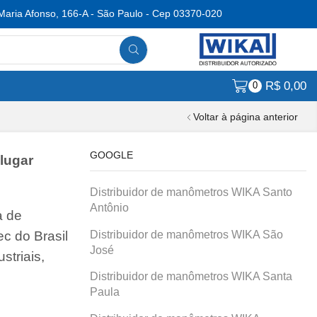
Maria Afonso, 166-A - São Paulo - Cep 03370-020
R$
0,00
0
Voltar à página anterior
GOOGLE
lugar
Distribuidor de manômetros WIKA Santo
Antônio
a de
Distribuidor de manômetros WIKA São
c do Brasil
José
striais,
Distribuidor de manômetros WIKA Santa
Paula