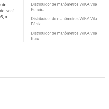
Distribuidor de manômetros WIKA Vila
r de
Se você busca por Distribuidor de
Se v
Ferreira
de, você
manômetros WIKA Santa Paula, você
man
95, a
veio ao lugar certo! Desde 1995, a
veio
Distribuidor de manômetros WIKA Vila
Agatec do Brasil...
Agat
Fênix
Continue Lendo...
Cont
Distribuidor de manômetros WIKA Vila
Euro