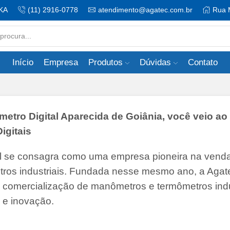
KA
(11) 2916-0778
atendimento@agatec.com.br
Rua 
Search
input
Início
Empresa
Produtos
Dúvidas
Contato
ro Digital Aparecida de Goiânia, você veio ao 
igitais
il se consagra como uma empresa pioneira na vend
tros industriais. Fundada nesse mesmo ano, a Agate
 e comercialização de manômetros e termômetros indu
 e inovação.