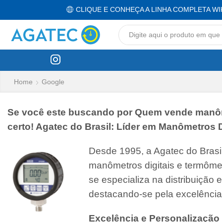
CLIQUE E CONHEÇA A LINHA COMPLETA WI
Home
Google
Se você este buscando por Quem vende manômet
certo! Agatec do Brasil: Líder em Manômetros D
Desde 1995, a Agatec do Bras
manômetros digitais e termôme
se especializa na distribuição
destacando-se pela excelência
Excelência e Personalização