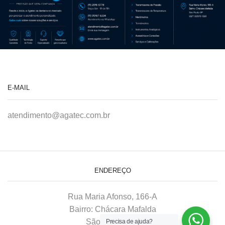
E-MAIL
atendimento@agatec.com.br
ENDEREÇO
Rua Maria Afonso, 166-A
Bairro: Chácara Mafalda
São Paulo–SP
Precisa de ajuda?