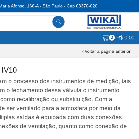
Maria Afonso, 166-A - São Paulo - Cep 03370-020
R$
0,00
0
Voltar à página anterior
s IV10
ram o processo dos instrumentos de medição, tais
m o fechamento dessa válvula o instrumento
como recalibração ou substituição. Com a
de ser ventilado para a atmosfera por meio da
últiplas saídas é equipada com duas conexões
onexões de ventilação, quanto como conexão de