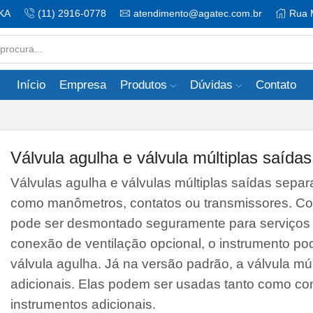
KA
(11) 2916-0778
atendimento@agatec.com.br
Rua 
Search
input
Início
Empresa
Produtos
Dúvidas
Contato
Válvula agulha e válvula múltiplas saída
Válvulas agulha e válvulas múltiplas saídas sepa
como manômetros, contatos ou transmissores. Co
pode ser desmontado seguramente para serviços 
conexão de ventilação opcional, o instrumento po
válvula agulha. Já na versão padrão, a válvula m
adicionais. Elas podem ser usadas tanto como c
instrumentos adicionais.