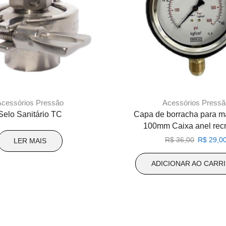
Acessórios Pressão
Acessórios Pressã
Selo Sanitário TC
Capa de borracha para 
100mm Caixa anel rec
O
R$
36,00
R$
29,0
LER MAIS
preço
original
ADICIONAR AO CARR
era:
R$ 36,00