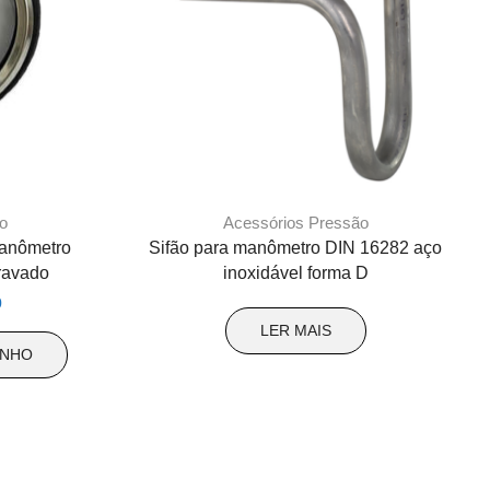
o
Acessórios Pressão
manômetro
Sifão para manômetro DIN 16282 aço
ravado
inoxidável forma D
O
0
preço
LER MAIS
atual
INHO
é:
.
R$ 29,00.