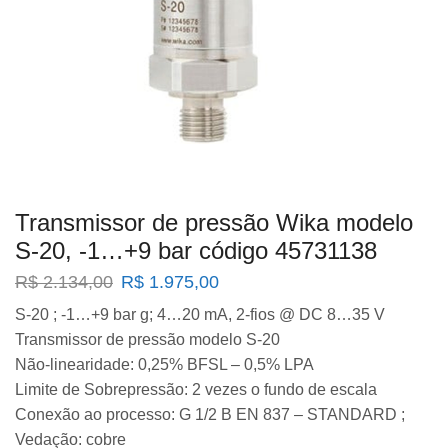
Transmissor de pressão Wika modelo
S-20, -1…+9 bar código 45731138
O
O
R$
2.134,00
R$
1.975,00
preço
preço
S-20 ; -1…+9 bar g; 4…20 mA, 2-fios @ DC 8…35 V
original
atual
Transmissor de pressão modelo S-20
era:
é:
R$ 2.134,00.
R$ 1.975,00.
Não-linearidade: 0,25% BFSL – 0,5% LPA
Limite de Sobrepressão: 2 vezes o fundo de escala
Conexão ao processo: G 1/2 B EN 837 – STANDARD ;
Vedação: cobre