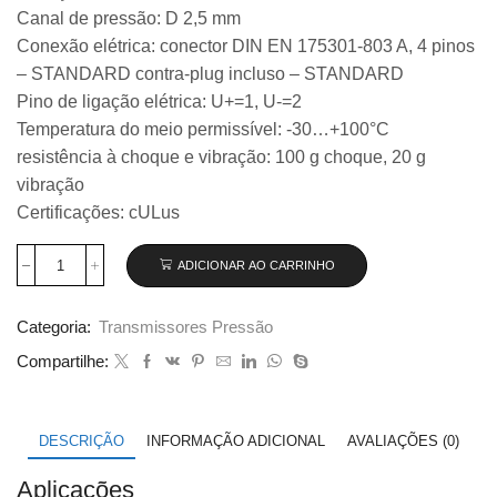
Canal de pressão: D 2,5 mm
Conexão elétrica: conector DIN EN 175301-803 A, 4 pinos
– STANDARD contra-plug incluso – STANDARD
Pino de ligação elétrica: U+=1, U-=2
Temperatura do meio permissível: -30…+100°C
resistência à choque e vibração: 100 g choque, 20 g
vibração
Certificações: cULus
ADICIONAR AO CARRINHO
Transmissor
de
pressão
Categoria:
Transmissores Pressão
Wika
modelo
Compartilhe:
S-
20,
-1...+9
bar
DESCRIÇÃO
INFORMAÇÃO ADICIONAL
AVALIAÇÕES (0)
código
45731138
Aplicações
quantidade