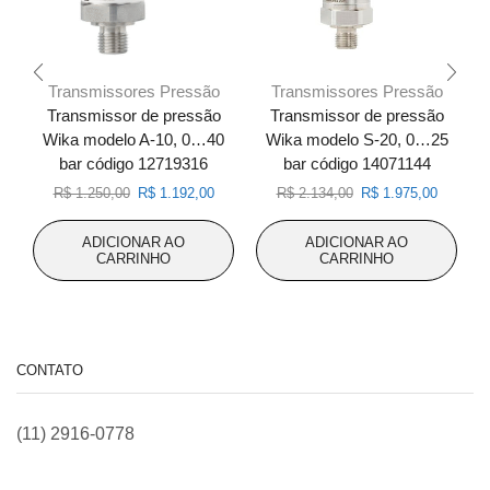
Transmissores Pressão
Transmissores Pressão
Transmissor de pressão
Transmissor de pressão
Wika modelo A-10, 0…40
Wika modelo S-20, 0…25
bar código 12719316
bar código 14071144
O
O
O
O
R$
1.250,00
R$
1.192,00
R$
2.134,00
R$
1.975,00
preço
preço
preço
preço
original
atual
original
atual
ADICIONAR AO
ADICIONAR AO
era:
é:
era:
é:
CARRINHO
CARRINHO
R$ 1.250,00.
R$ 1.192,00.
R$ 2.134,00.
R$ 1.975
CONTATO
(11) 2916-0778