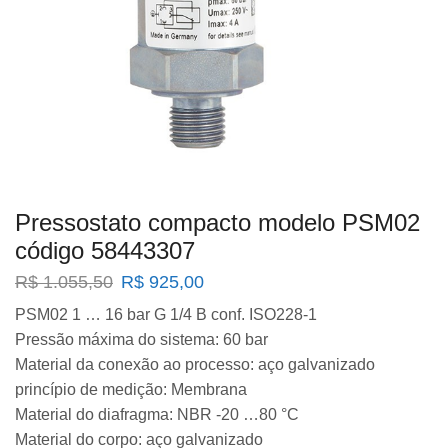
Pressostato compacto modelo PSM02
código 58443307
O
O
R$
1.055,50
R$
925,00
preço
preço
PSM02 1 … 16 bar G 1/4 B conf. ISO228-1
original
atual
Pressão máxima do sistema: 60 bar
era:
é:
R$ 1.055,50.
R$ 925,00.
Material da conexão ao processo: aço galvanizado
princípio de medição: Membrana
Material do diafragma: NBR -20 …80 °C
Material do corpo: aço galvanizado