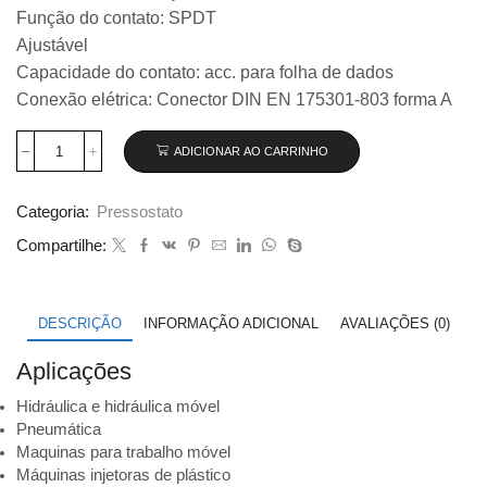
Função do contato: SPDT
Ajustável
Capacidade do contato: acc. para folha de dados
Conexão elétrica: Conector DIN EN 175301-803 forma A
ADICIONAR AO CARRINHO
Pressostato
compacto
modelo
Categoria:
Pressostato
PSM02
código
Compartilhe:
58443307
quantidade
DESCRIÇÃO
INFORMAÇÃO ADICIONAL
AVALIAÇÕES (0)
Aplicações
Hidráulica e hidráulica móvel
Pneumática
Maquinas para trabalho móvel
Máquinas injetoras de plástico