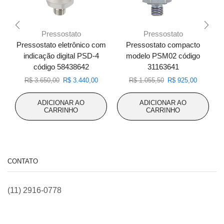
Pressostato
Pressostato
Pressostato eletrônico com
Pressostato compacto
P
indicação digital PSD-4
modelo PSM02 código
código 58438642
31163641
O
O
O
O
R$
3.650,00
R$
3.440,00
R$
1.055,50
R$
925,00
preço
preço
preço
preço
original
atual
original
atual
ADICIONAR AO
ADICIONAR AO
era:
é:
era:
é:
CARRINHO
CARRINHO
R$ 3.650,00.
R$ 3.440,00.
R$ 1.055,50.
R$ 925,0
CONTATO
(11) 2916-0778