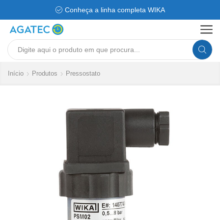
Conheça a linha completa WIKA
Search
input
Início
Produtos
Pressostato