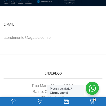
E-MAIL
atendimento@agatec.com.br
ENDEREÇO
Rua Maria Afonso, 166-A
Precisa de ajuda?
Bairro: Chácara Mafalda
Chame agora!
São Paulo–SP
0
CEP: 03370-020