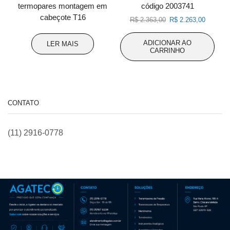
termopares montagem em
código 2003741
cabeçote T16
O
O
R$
2.363,00
R$
2.263,00
preço
preço
original
atual
ADICIONAR AO
LER MAIS
era:
é:
CARRINHO
R$ 2.363,00.
R$ 2.263
CONTATO
(11) 2916-0778