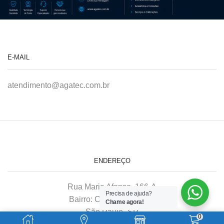
E-MAIL
atendimento@agatec.com.br
ENDEREÇO
Rua Maria Afonso, 166-A
Precisa de ajuda?
Bairro: Chácara Mafalda
Chame agora!
São Paulo–SP
0