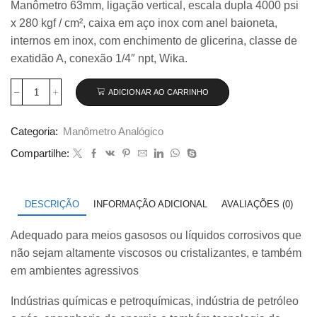
Manômetro 63mm, ligação vertical, escala dupla 4000 psi
original
atual
x 280 kgf / cm², caixa em aço inox com anel baioneta,
era:
é:
R$ 370,00.
R$ 325,00.
internos em inox, com enchimento de glicerina, classe de
exatidão A, conexão 1/4″ npt, Wika.
ADICIONAR AO CARRINHO
Manômetro
63mm
Vertical
Categoria:
Manômetro Analógico
4000×280
com
Compartilhe:
glicerina
modelo
233.50.063
quantidade
DESCRIÇÃO
INFORMAÇÃO ADICIONAL
AVALIAÇÕES (0)
Adequado para meios gasosos ou líquidos corrosivos que
não sejam altamente viscosos ou cristalizantes, e também
em ambientes agressivos
Indústrias químicas e petroquímicas, indústria de petróleo