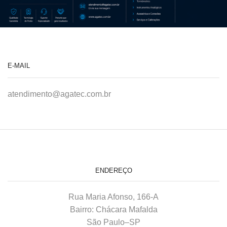
E-MAIL
atendimento@agatec.com.br
ENDEREÇO
Rua Maria Afonso, 166-A
Bairro: Chácara Mafalda
São Paulo–SP