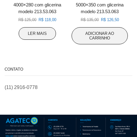
4000×280 com glicerina
5000×350 com glicerina
modelo 213.53.063
modelo 213.53.063
O
O
O
O
R$
125,00
R$
118,00
R$
135,00
R$
126,50
preço
preço
preço
preço
original
atual
original
atual
LER MAIS
ADICIONAR AO
era:
é:
era:
é:
CARRINHO
R$ 125,00.
R$ 118,00.
R$ 135,00.
R$ 126,50
CONTATO
(11) 2916-0778