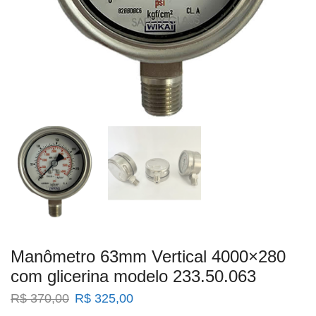
Manômetro 63mm Vertical 4000×280
com glicerina modelo 233.50.063
O
O
R$
370,00
R$
325,00
preço
preço