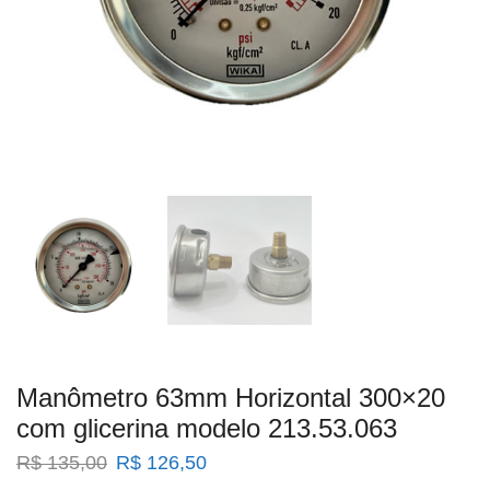
Manômetro 63mm Horizontal 300×20
com glicerina modelo 213.53.063
O
O
R$
135,00
R$
126,50
preço
preço