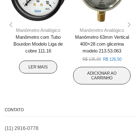
Manômetro Analógico
Manômetro Analógico
Manômetro com Tubo
Manômetro 63mm Vertical
Bourdon Modelo Liga de
400×28 com glicerina
cobre 111.16
modelo 213.53.063
O
O
R$
135,00
R$
126,50
preço
preço
LER MAIS
original
atual
ADICIONAR AO
era:
é:
CARRINHO
R$ 135,00.
R$ 126,50
CONTATO
(11) 2916-0778