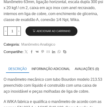
Manômetro 63mm, ligação horizontal, escala dupla 300 psi
original
atual
x 20 kgf / cm 2, caixa em aço inox com anel recravado,
era:
é:
R$ 135,00.
R$ 126,50.
internos em liga de cobre, com enchimento de glicerina,
classe de exatidão A, conexão 1/4 Npt, Wika.
ADICIONAR AO CARRINHO
Manômetro
63mm
Horizontal
Categoria:
Manômetro Analógico
300×20
com
Compartilhe:
glicerina
modelo
213.53.063
quantidade
DESCRIÇÃO
INFORMAÇÃO ADICIONAL
AVALIAÇÕES (0)
O manômetro mecânico com tubo Bourdon modelo 213.53
preenchido com líquido é construído com uma caixa de
aço inoxidável e peças molhadas de liga de cobre.
A WIKA fabrica e qualifica o manômetro de acordo com as