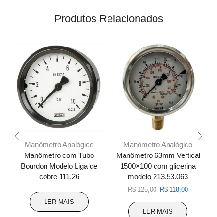
Produtos Relacionados
Manômetro Analógico
Manômetro Analógico
Manômetro com Tubo
Manômetro 63mm Vertical
Bourdon Modelo Liga de
1500×100 com glicerina
cobre 111.26
modelo 213.53.063
O
O
R$
125,00
R$
118,00
preço
preço
LER MAIS
original
atual
LER MAIS
era:
é: