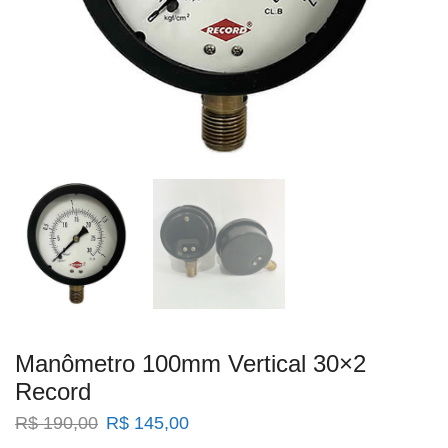
Manômetro 100mm Vertical 30×2
Record
O
O
R$
190,00
R$
145,00
preço
preço