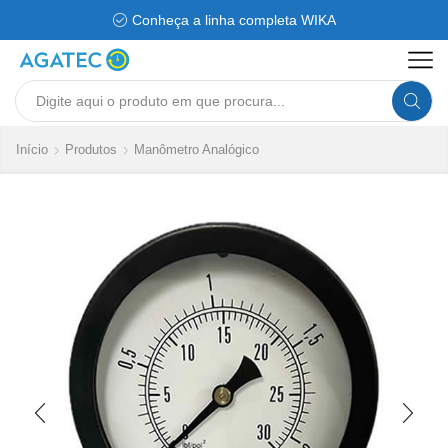
Conheça a linha completa WIKA
Search
input
Início
Produtos
Manômetro Analógico