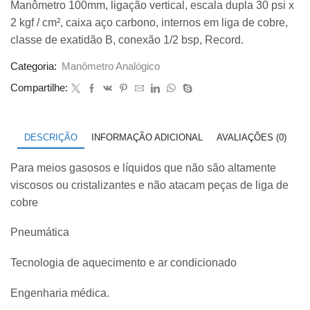
Manômetro 100mm, ligação vertical, escala dupla 30 psi x
original
atual
2 kgf / cm², caixa aço carbono, internos em liga de cobre,
era:
é:
R$ 190,00.
R$ 145,00.
classe de exatidão B, conexão 1/2 bsp, Record.
Categoria:
Manômetro Analógico
Compartilhe:
DESCRIÇÃO
INFORMAÇÃO ADICIONAL
AVALIAÇÕES (0)
Para meios gasosos e líquidos que não são altamente
viscosos ou cristalizantes e não atacam peças de liga de
cobre
Pneumática
Tecnologia de aquecimento e ar condicionado
Engenharia médica.