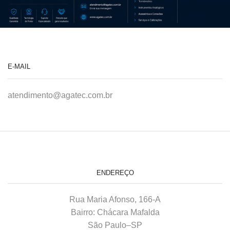
E-MAIL
atendimento@agatec.com.br
ENDEREÇO
Rua Maria Afonso, 166-A
Bairro: Chácara Mafalda
São Paulo–SP