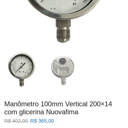
Manômetro 100mm Vertical 200×14
com glicerina Nuovafima
O
O
R$
402,00
R$
365,00
preço
preço