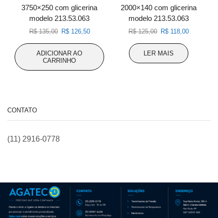
3750×250 com glicerina
2000×140 com glicerina
modelo 213.53.063
modelo 213.53.063
O
O
O
O
R$
135,00
R$
126,50
R$
125,00
R$
118,00
preço
preço
preço
preço
original
atual
original
atual
ADICIONAR AO
LER MAIS
era:
é:
era:
é:
CARRINHO
R$ 135,00.
R$ 126,50.
R$ 125,00.
R$ 118,00
CONTATO
(11) 2916-0778