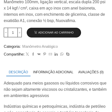
Manômetro 100mm, ligação vertical, escala dupla 200 psi
original
atual
x 14 kgf / cm², caixa em aço inox com anel baioneta,
era:
é:
R$ 402,00.
R$ 365,00.
internos em inox, com enchimento de glicerina, classe de
exatidão A1, conexão ½ bsp, Nuovafima.
ADICIONAR AO CARRINHO
Manômetro
100mm
Vertical
Categoria:
Manômetro Analógico
200×14
com
Compartilhe:
glicerina
Nuovafima
quantidade
DESCRIÇÃO
INFORMAÇÃO ADICIONAL
AVALIAÇÕES (0)
Adequado para meios gasosos ou líquidos corrosivos que
não sejam altamente viscosos ou cristalizantes, e também
em ambientes agressivos
Indústrias químicas e petroquímicas, indústria de petróleo