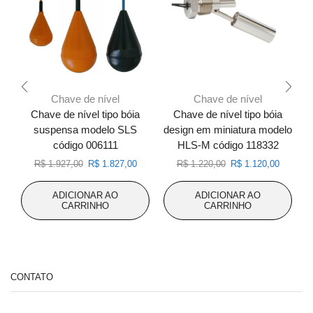
Chave de nível
Chave de nível
Chave de nível tipo bóia
Chave de nível tipo bóia
suspensa modelo SLS
design em miniatura modelo
d
código 006111
HLS-M código 118332
O
O
O
O
R$
1.927,00
R$
1.827,00
R$
1.220,00
R$
1.120,00
preço
preço
preço
preço
original
atual
original
atual
ADICIONAR AO
ADICIONAR AO
era:
é:
era:
é:
CARRINHO
CARRINHO
R$ 1.927,00.
R$ 1.827,00.
R$ 1.220,00.
R$ 1.120
CONTATO