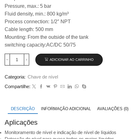
Pressure, max.: 5 bar
Fluid density, min.: 800 kg/m³
Process connection: 1/2″ NPT
Cable length: 500 mm
Mounting: From the outside of the tank
switching capacity:AC/DC 50/75
ADICIONAR AO CARRINHO
Chave
de
nível
Categoria:
Chave de nível
tipo
bóia
Compartilhe:
design
em
miniatura
modelo
DESCRIÇÃO
INFORMAÇÃO ADICIONAL
AVALIAÇÕES (0)
HLS-
M
Aplicações
código
013955
Monitoramento de nível e indicação de nível de líquidos
quantidade
Detecção de nível para quase todos os meios líquidos