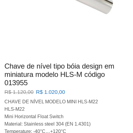
Chave de nível tipo bóia design em
miniatura modelo HLS-M código
013955
O
O
R$
1.120,00
R$
1.020,00
preço
preço
CHAVE DE NÍVEL MODELO MINI HLS-M22
original
atual
HLS-M22
era:
é:
R$ 1.120,00.
R$ 1.020,00.
Mini Horizontal Float Switch
Material: Stainless steel 304 (EN 1.4301)
Temperature: -40°C…+120°C