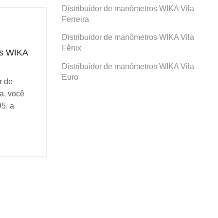
Distribuidor de manômetros WIKA Vila
Ferreira
Distribuidor de manômetros WIKA Vila
Fênix
os WIKA
Distribuidor de manômetros WIKA
Dis
Prosperidade
San
Distribuidor de manômetros WIKA Vila
Euro
r de
Se você busca por Distribuidor de
Se v
a, você
manômetros WIKA Prosperidade, você
man
95, a
veio ao lugar certo! Desde 1995, a
veio
Agatec do Brasil vem...
Agat
Continue Lendo...
Cont