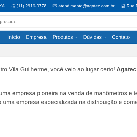
KA
(11) 2916-0778
atendimento@agatec.com.br
Rua 
Search
input
Início
Empresa
Produtos
Dúvidas
Contato
 Vila Guilherme, você veio ao lugar certo!
Agatec 
 uma empresa pioneira na venda de manômetros e 
 é uma empresa especializada na distribuição e come