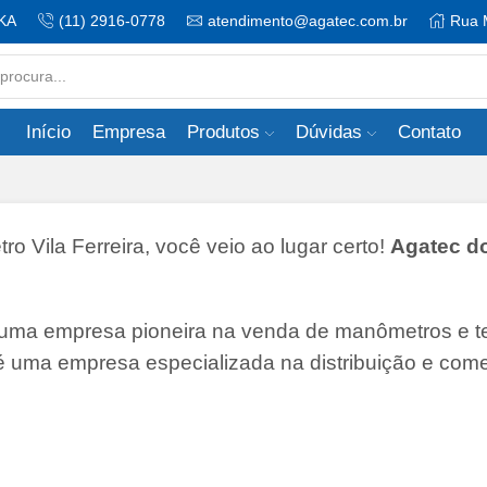
KA
(11) 2916-0778
atendimento@agatec.com.br
Rua 
Search
input
Início
Empresa
Produtos
Dúvidas
Contato
Vila Ferreira, você veio ao lugar certo!
Agatec do
 uma empresa pioneira na venda de manômetros e 
 é uma empresa especializada na distribuição e come