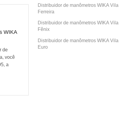
Distribuidor de manômetros WIKA Vila
Ferreira
Distribuidor de manômetros WIKA Vila
Fênix
os WIKA
Distribuidor de manômetros WIKA
Dis
Prosperidade
San
Distribuidor de manômetros WIKA Vila
Euro
r de
Se você busca por Distribuidor de
Se v
a, você
manômetros WIKA Prosperidade, você
man
95, a
veio ao lugar certo! Desde 1995, a
veio
Agatec do Brasil vem...
Agat
Continue Lendo...
Cont