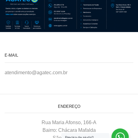
E-MAIL
atendimento@agatec.com.br
ENDEREÇO
Rua Maria Afonso, 166-A
Bairro: Chácara Mafalda
São Paulo–SP
Precisa de ajuda?