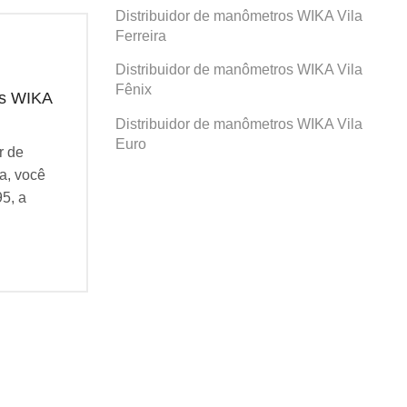
Distribuidor de manômetros WIKA Vila
Ferreira
Distribuidor de manômetros WIKA Vila
Fênix
os WIKA
Distribuidor de manômetros WIKA
Dis
Prosperidade
San
Distribuidor de manômetros WIKA Vila
Euro
r de
Se você busca por Distribuidor de
Se v
a, você
manômetros WIKA Prosperidade, você
man
95, a
veio ao lugar certo! Desde 1995, a
veio
Agatec do Brasil vem...
Agat
Continue Lendo...
Cont