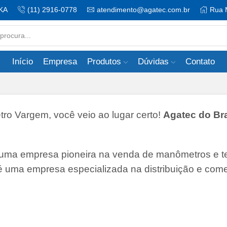
KA
(11) 2916-0778
atendimento@agatec.com.br
Rua 
Search
input
Início
Empresa
Produtos
Dúvidas
Contato
o Vargem, você veio ao lugar certo!
Agatec do Bra
 uma empresa pioneira na venda de manômetros e 
 é uma empresa especializada na distribuição e come