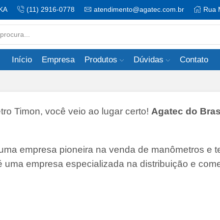
KA
(11) 2916-0778
atendimento@agatec.com.br
Rua 
Search
input
Início
Empresa
Produtos
Dúvidas
Contato
 Timon, você veio ao lugar certo!
Agatec do Brasi
 uma empresa pioneira na venda de manômetros e 
 é uma empresa especializada na distribuição e come