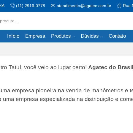
KA
(11) 2916-0778
atendimento@agatec.com.br
Rua 
Search
input
Início
Empresa
Produtos
Dúvidas
Contato
 Tatuí, você veio ao lugar certo!
Agatec do Brasil
 uma empresa pioneira na venda de manômetros e 
 é uma empresa especializada na distribuição e come