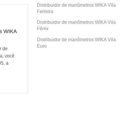
Distribuidor de manômetros WIKA Vila
Ferreira
Distribuidor de manômetros WIKA Vila
Fênix
os WIKA
Distribuidor de manômetros WIKA
Dis
Prosperidade
San
Distribuidor de manômetros WIKA Vila
Euro
r de
Se você busca por Distribuidor de
Se v
a, você
manômetros WIKA Prosperidade, você
man
95, a
veio ao lugar certo! Desde 1995, a
veio
Agatec do Brasil vem...
Agat
Continue Lendo...
Cont