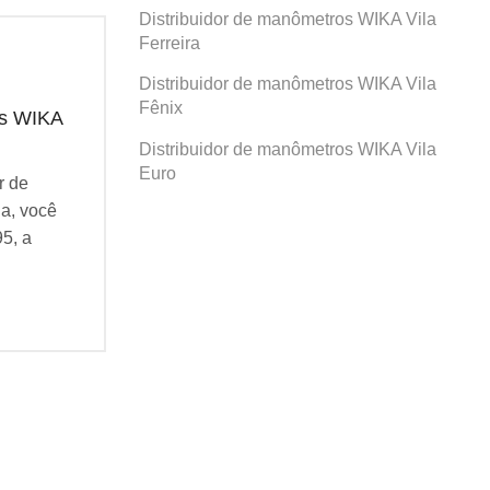
Distribuidor de manômetros WIKA Vila
Ferreira
Distribuidor de manômetros WIKA Vila
Fênix
os WIKA
Distribuidor de manômetros WIKA
Dis
Santa Maria
Pro
Distribuidor de manômetros WIKA Vila
Euro
r de
Se você busca por Distribuidor de
Se v
a, você
manômetros WIKA Santa Maria, você
man
95, a
veio ao lugar certo! Desde 1995, a
veio
Agatec do Brasil...
Agat
Continue Lendo...
Cont