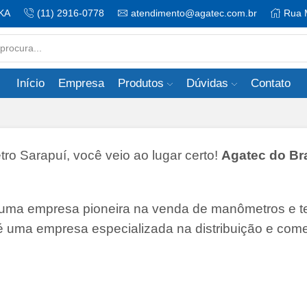
KA
(11) 2916-0778
atendimento@agatec.com.br
Rua 
Search
input
Início
Empresa
Produtos
Dúvidas
Contato
 Sarapuí, você veio ao lugar certo!
Agatec do Bra
 uma empresa pioneira na venda de manômetros e 
 é uma empresa especializada na distribuição e come