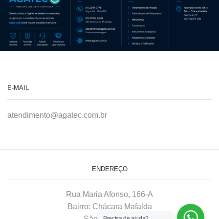
E-MAIL
atendimento@agatec.com.br
ENDEREÇO
Rua Maria Afonso, 166-A
Bairro: Chácara Mafalda
São Paulo–SP
Precisa de ajuda?