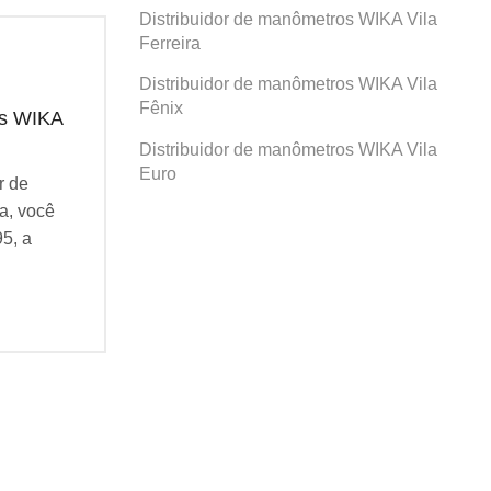
Distribuidor de manômetros WIKA Vila
Ferreira
Distribuidor de manômetros WIKA Vila
Fênix
os WIKA
Distribuidor de manômetros WIKA
Dis
Prosperidade
San
Distribuidor de manômetros WIKA Vila
Euro
r de
Se você busca por Distribuidor de
Se v
a, você
manômetros WIKA Prosperidade, você
man
95, a
veio ao lugar certo! Desde 1995, a
veio
Agatec do Brasil vem...
Agat
Continue Lendo...
Cont