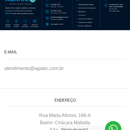
E-MAIL
atendimento@agatec.com.br
ENDEREÇO
Rua Maria Afonso, 166-A
Bairro: Chácara Mafalda
São Paulo–SP
Precisa de ajuda?