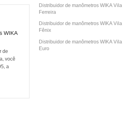
Distribuidor de manômetros WIKA Vila
Ferreira
Distribuidor de manômetros WIKA Vila
Fênix
os WIKA
Distribuidor de manômetros WIKA
Dis
Prosperidade
San
Distribuidor de manômetros WIKA Vila
Euro
r de
Se você busca por Distribuidor de
Se v
a, você
manômetros WIKA Prosperidade, você
man
95, a
veio ao lugar certo! Desde 1995, a
veio
Agatec do Brasil vem...
Agat
Continue Lendo...
Cont