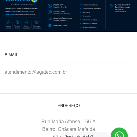
E-MAIL
atendimento@agatec.com.br
ENDEREÇO
Rua Maria Afonso, 166-A
Bairro: Chácara Mafalda
São Paulo–SP
Precisa de ajuda?