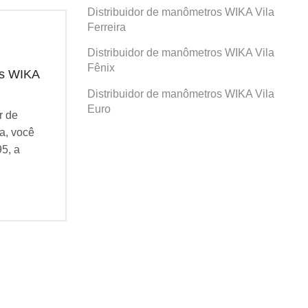
Distribuidor de manômetros WIKA Vila
Ferreira
Distribuidor de manômetros WIKA Vila
Fênix
os WIKA
Distribuidor de manômetros WIKA
Dis
Prosperidade
San
Distribuidor de manômetros WIKA Vila
Euro
r de
Se você busca por Distribuidor de
Se v
a, você
manômetros WIKA Prosperidade, você
man
95, a
veio ao lugar certo! Desde 1995, a
veio
Agatec do Brasil vem...
Agat
Continue Lendo...
Cont