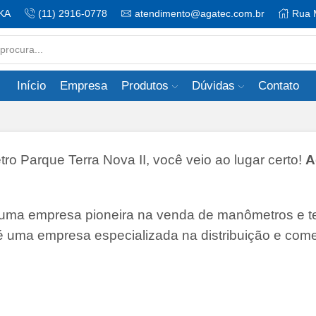
KA
(11) 2916-0778
atendimento@agatec.com.br
Rua 
Search
input
Início
Empresa
Produtos
Dúvidas
Contato
Parque Terra Nova II, você veio ao lugar certo!
A
 uma empresa pioneira na venda de manômetros e 
 é uma empresa especializada na distribuição e come