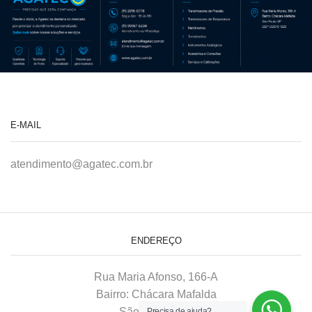
E-MAIL
atendimento@agatec.com.br
ENDEREÇO
Rua Maria Afonso, 166-A
Bairro: Chácara Mafalda
São Paulo–SP
Precisa de ajuda?