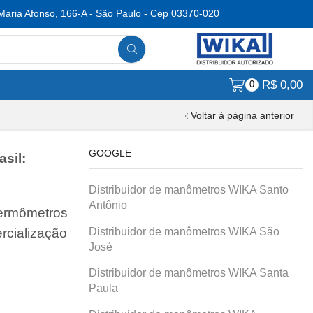
Maria Afonso, 166-A - São Paulo - Cep 03370-020
R$
0,00
0
Voltar à página anterior
GOOGLE
sil:
Distribuidor de manômetros WIKA Santo
Antônio
termômetros
Distribuidor de manômetros WIKA São
rcialização
José
Distribuidor de manômetros WIKA Santa
Paula