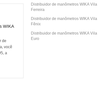
Distribuidor de manômetros WIKA Vila
Ferreira
Distribuidor de manômetros WIKA Vila
Fênix
os WIKA
Distribuidor de manômetros WIKA
Dis
Prosperidade
San
Distribuidor de manômetros WIKA Vila
Euro
r de
Se você busca por Distribuidor de
Se v
a, você
manômetros WIKA Prosperidade, você
man
95, a
veio ao lugar certo! Desde 1995, a
veio
Agatec do Brasil vem...
Agat
Continue Lendo...
Cont