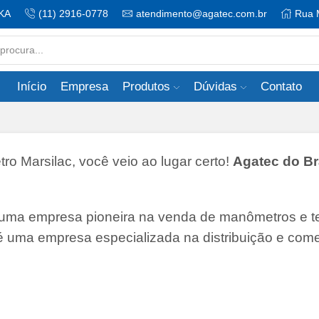
KA
(11) 2916-0778
atendimento@agatec.com.br
Rua 
Search
input
Início
Empresa
Produtos
Dúvidas
Contato
 Marsilac, você veio ao lugar certo!
Agatec do Bra
 uma empresa pioneira na venda de manômetros e 
 é uma empresa especializada na distribuição e come