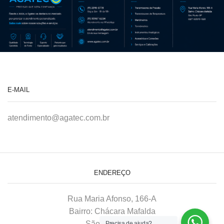
E-MAIL
atendimento@agatec.com.br
ENDEREÇO
Rua Maria Afonso, 166-A
Bairro: Chácara Mafalda
São Paulo–SP
Precisa de ajuda?