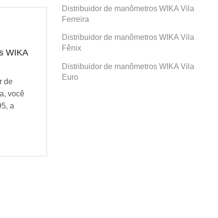
Distribuidor de manômetros WIKA Vila
Ferreira
Distribuidor de manômetros WIKA Vila
Fênix
os WIKA
Distribuidor de manômetros WIKA
Dis
Prosperidade
San
Distribuidor de manômetros WIKA Vila
Euro
r de
Se você busca por Distribuidor de
Se v
a, você
manômetros WIKA Prosperidade, você
man
95, a
veio ao lugar certo! Desde 1995, a
veio
Agatec do Brasil vem...
Agat
Continue Lendo...
Cont