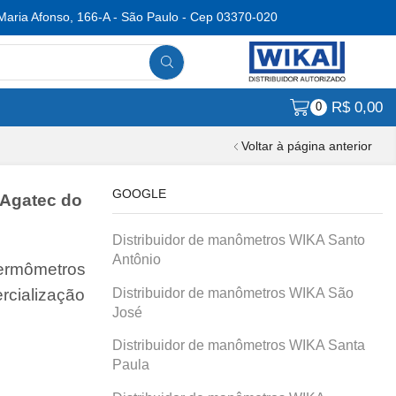
Maria Afonso, 166-A - São Paulo - Cep 03370-020
R$
0,00
0
Voltar à página anterior
GOOGLE
Agatec do
Distribuidor de manômetros WIKA Santo
Antônio
termômetros
Distribuidor de manômetros WIKA São
rcialização
José
Distribuidor de manômetros WIKA Santa
Paula