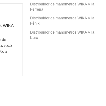
Distribuidor de manômetros WIKA Vila
Ferreira
Distribuidor de manômetros WIKA Vila
Fênix
os WIKA
Distribuidor de manômetros WIKA
Dis
Prosperidade
San
Distribuidor de manômetros WIKA Vila
Euro
r de
Se você busca por Distribuidor de
Se v
a, você
manômetros WIKA Prosperidade, você
man
95, a
veio ao lugar certo! Desde 1995, a
veio
Agatec do Brasil vem...
Agat
Continue Lendo...
Cont