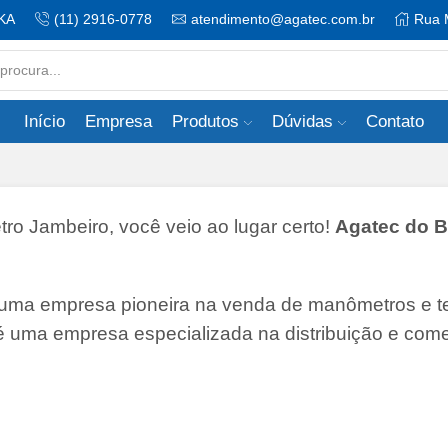
KA
(11) 2916-0778
atendimento@agatec.com.br
Rua 
Search
input
Início
Empresa
Produtos
Dúvidas
Contato
 Jambeiro, você veio ao lugar certo!
Agatec do Br
 uma empresa pioneira na venda de manômetros e 
 é uma empresa especializada na distribuição e come