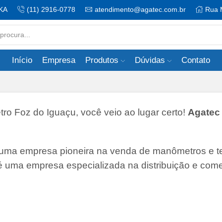
KA
(11) 2916-0778
atendimento@agatec.com.br
Rua 
Search
input
Início
Empresa
Produtos
Dúvidas
Contato
 Foz do Iguaçu, você veio ao lugar certo!
Agatec 
 uma empresa pioneira na venda de manômetros e 
 é uma empresa especializada na distribuição e come