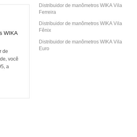
Distribuidor de manômetros WIKA Vila
Ferreira
Distribuidor de manômetros WIKA Vila
Fênix
os WIKA
Distribuidor de manômetros WIKA
Dis
Santa Paula
San
Distribuidor de manômetros WIKA Vila
Euro
r de
Se você busca por Distribuidor de
Se v
de, você
manômetros WIKA Santa Paula, você
man
95, a
veio ao lugar certo! Desde 1995, a
veio
Agatec do Brasil...
Agat
Continue Lendo...
Cont