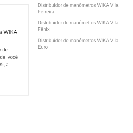
Distribuidor de manômetros WIKA Vila
Ferreira
Distribuidor de manômetros WIKA Vila
Fênix
os WIKA
Distribuidor de manômetros WIKA
Dis
Santa Paula
San
Distribuidor de manômetros WIKA Vila
Euro
r de
Se você busca por Distribuidor de
Se v
de, você
manômetros WIKA Santa Paula, você
man
95, a
veio ao lugar certo! Desde 1995, a
veio
Agatec do Brasil...
Agat
Continue Lendo...
Cont