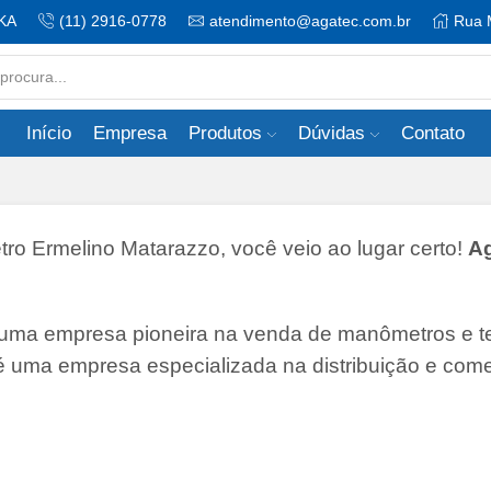
KA
(11) 2916-0778
atendimento@agatec.com.br
Rua 
Search
input
Início
Empresa
Produtos
Dúvidas
Contato
 Ermelino Matarazzo, você veio ao lugar certo!
Ag
 uma empresa pioneira na venda de manômetros e 
 é uma empresa especializada na distribuição e come