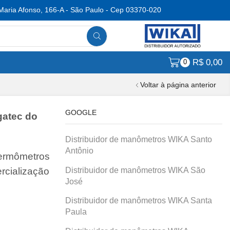
Maria Afonso, 166-A - São Paulo - Cep 03370-020
R$
0,00
0
Voltar à página anterior
GOOGLE
atec do
Distribuidor de manômetros WIKA Santo
Antônio
termômetros
Distribuidor de manômetros WIKA São
rcialização
José
Distribuidor de manômetros WIKA Santa
Paula