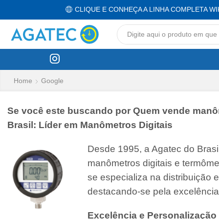
CLIQUE E CONHEÇA A LINHA COMPLETA WI
Home
Google
Se você este buscando por Quem vende manômet
Brasil: Líder em Manômetros Digitais
Desde 1995, a Agatec do Bras
manômetros digitais e termôme
se especializa na distribuição
destacando-se pela excelência
Excelência e Personalização