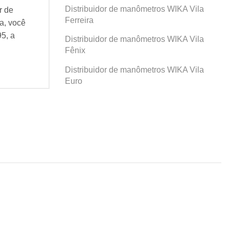
Distribuidor de manômetros WIKA Vila
r de
Se você busca por Distribuidor de
Se v
Ferreira
a, você
manômetros WIKA Prosperidade, você
man
95, a
veio ao lugar certo! Desde 1995, a
veio
Distribuidor de manômetros WIKA Vila
Agatec do Brasil vem...
Agat
Fênix
Continue Lendo...
Cont
Distribuidor de manômetros WIKA Vila
Euro