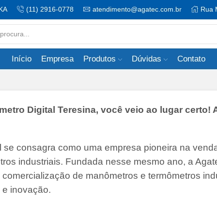
KA
(11) 2916-0778
atendimento@agatec.com.br
Rua 
Search
input
Início
Empresa
Produtos
Dúvidas
Contato
ro Digital Teresina, você veio ao lugar certo! 
il se consagra como uma empresa pioneira na vend
tros industriais. Fundada nesse mesmo ano, a Agate
 e comercialização de manômetros e termômetros indu
 e inovação.