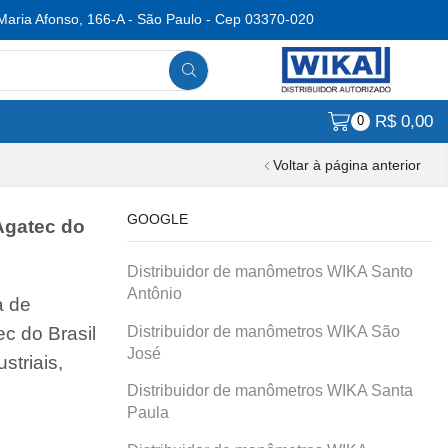
Maria Afonso, 166-A - São Paulo - Cep 03370-020
R$
0,00
0
Voltar à página anterior
GOOGLE
Agatec do
Distribuidor de manômetros WIKA Santo
Antônio
a de
Distribuidor de manômetros WIKA São
c do Brasil
José
striais,
Distribuidor de manômetros WIKA Santa
Paula