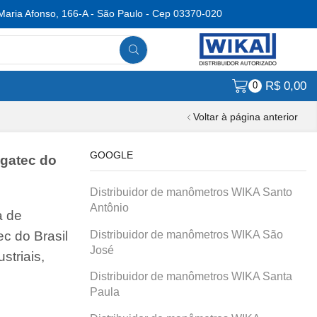
Maria Afonso, 166-A - São Paulo - Cep 03370-020
R$
0,00
0
Voltar à página anterior
GOOGLE
Agatec do
Distribuidor de manômetros WIKA Santo
Antônio
a de
Distribuidor de manômetros WIKA São
c do Brasil
José
striais,
Distribuidor de manômetros WIKA Santa
Paula