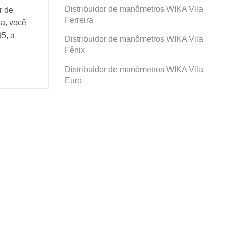
Distribuidor de manômetros WIKA Vila
r de
Se você busca por Distribuidor de
Se v
Ferreira
a, você
manômetros WIKA Santa Maria, você
man
95, a
veio ao lugar certo! Desde 1995, a
veio
Distribuidor de manômetros WIKA Vila
Agatec do Brasil...
Agat
Fênix
Continue Lendo...
Cont
Distribuidor de manômetros WIKA Vila
Euro