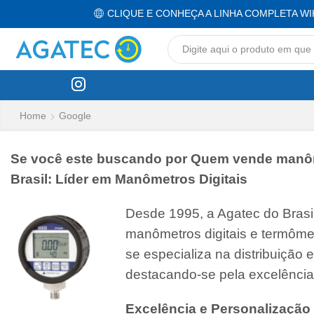
CLIQUE E CONHEÇA A LINHA COMPLETA WI
Home
Google
Se você este buscando por Quem vende manômetr
Brasil: Líder em Manômetros Digitais
Desde 1995, a Agatec do Bras
manômetros digitais e termôme
se especializa na distribuição
destacando-se pela excelência
Excelência e Personalização