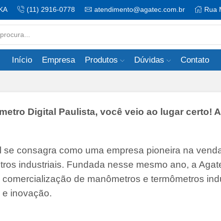
KA
(11) 2916-0778
atendimento@agatec.com.br
Rua 
Search
input
Início
Empresa
Produtos
Dúvidas
Contato
o Digital Paulista, você veio ao lugar certo! 
il se consagra como uma empresa pioneira na vend
tros industriais. Fundada nesse mesmo ano, a Agate
 e comercialização de manômetros e termômetros indu
 e inovação.