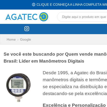
CLIQUE E CONHEÇA A LINHA COMPLETA WI
Home
Google
Se você este buscando por Quem vende manômetr
Brasil: Líder em Manômetros Digitais
Desde 1995, a Agatec do Bras
manômetros digitais e termôme
se especializa na distribuição
destacando-se pela excelência
Excelência e Personalização