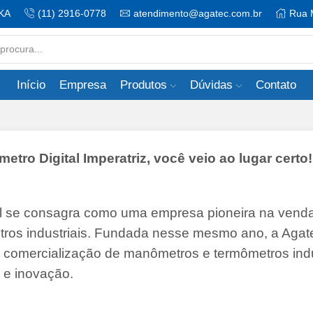
KA
(11) 2916-0778
atendimento@agatec.com.br
Rua 
Search
input
Início
Empresa
Produtos
Dúvidas
Contato
o Digital Imperatriz, você veio ao lugar certo
il se consagra como uma empresa pioneira na vend
tros industriais. Fundada nesse mesmo ano, a Agate
 e comercialização de manômetros e termômetros indu
 e inovação.