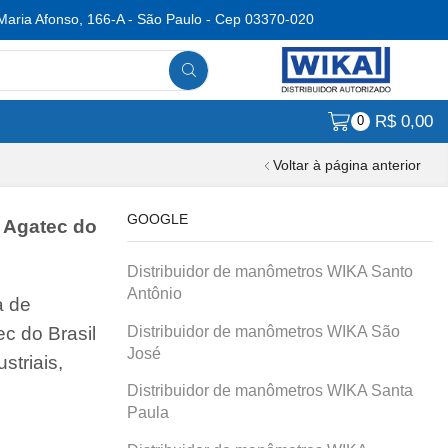
Maria Afonso, 166-A - São Paulo - Cep 03370-020
R$
0,00
0
Voltar à página anterior
GOOGLE
! Agatec do
Distribuidor de manômetros WIKA Santo
Antônio
a de
Distribuidor de manômetros WIKA São
c do Brasil
José
striais,
Distribuidor de manômetros WIKA Santa
Paula