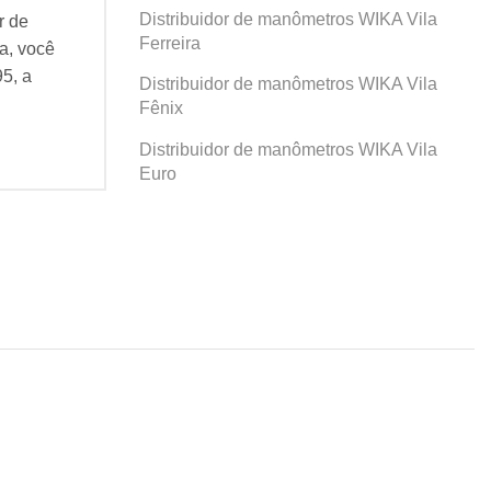
Distribuidor de manômetros WIKA Vila
r de
Se você busca por Distribuidor de
Se v
Ferreira
a, você
manômetros WIKA Prosperidade, você
man
95, a
veio ao lugar certo! Desde 1995, a
veio
Distribuidor de manômetros WIKA Vila
Agatec do Brasil vem...
Agat
Fênix
Continue Lendo...
Cont
Distribuidor de manômetros WIKA Vila
Euro