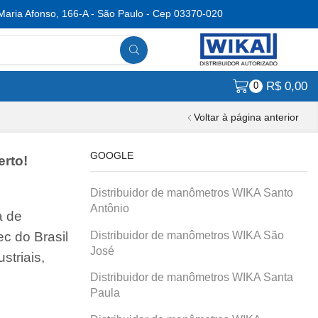
Maria Afonso, 166-A - São Paulo - Cep 03370-020
R$
0,00
0
Voltar à página anterior
GOOGLE
erto!
Distribuidor de manômetros WIKA Santo
Antônio
a de
Distribuidor de manômetros WIKA São
c do Brasil
José
striais,
Distribuidor de manômetros WIKA Santa
Paula