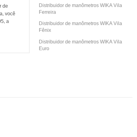
Distribuidor de manômetros WIKA Vila
r de
Se você busca por Distribuidor de
Se v
Ferreira
a, você
manômetros WIKA Prosperidade, você
man
95, a
veio ao lugar certo! Desde 1995, a
veio
Distribuidor de manômetros WIKA Vila
Agatec do Brasil vem...
Agat
Fênix
Continue Lendo...
Cont
Distribuidor de manômetros WIKA Vila
Euro