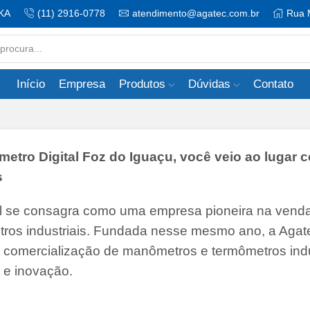
KA
(11) 2916-0778
atendimento@agatec.com.br
Rua 
Search
input
Início
Empresa
Produtos
Dúvidas
Contato
ro Digital Foz do Iguaçu, você veio ao lugar c
s
il se consagra como uma empresa pioneira na vend
tros industriais. Fundada nesse mesmo ano, a Agate
 e comercialização de manômetros e termômetros indu
 e inovação.