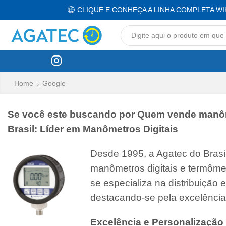
CLIQUE E CONHEÇA A LINHA COMPLETA WI
Home
Google
Se você este buscando por Quem vende manômetr
Brasil: Líder em Manômetros Digitais
Desde 1995, a Agatec do Bras
manômetros digitais e termôme
se especializa na distribuição
destacando-se pela excelência
Excelência e Personalização