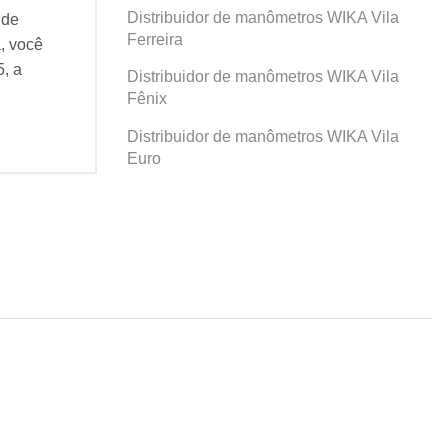
Distribuidor de manômetros WIKA Vila
r de
Se você busca por Distribuidor de
Se v
Ferreira
a, você
manômetros WIKA Prosperidade, você
man
95, a
veio ao lugar certo! Desde 1995, a
veio
Distribuidor de manômetros WIKA Vila
Agatec do Brasil vem...
Agat
Fênix
Continue Lendo...
Cont
Distribuidor de manômetros WIKA Vila
Euro