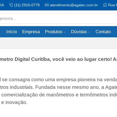
KA
(11) 2916-0778
atendimento@agatec.com.br
Rua 
Search
input
Início
Empresa
Produtos
Dúvidas
Contato
o Digital Curitiba, você veio ao lugar certo! 
il se consagra como uma empresa pioneira na vend
tros industriais. Fundada nesse mesmo ano, a Agate
 e comercialização de manômetros e termômetros indu
 e inovação.