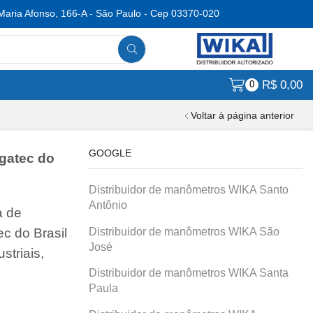
Maria Afonso, 166-A - São Paulo - Cep 03370-020
R$
0,00
0
Voltar à página anterior
GOOGLE
Agatec do
Distribuidor de manômetros WIKA Santo
Antônio
a de
Distribuidor de manômetros WIKA São
c do Brasil
José
striais,
Distribuidor de manômetros WIKA Santa
Paula