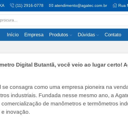
KA
(11) 2916-0778
atendimento@agatec.com.br
Rua 
Search
input
Início
Empresa
Produtos
Dúvidas
Contato
ro Digital Butantã, você veio ao lugar certo! 
il se consagra como uma empresa pioneira na vend
tros industriais. Fundada nesse mesmo ano, a Agate
 e comercialização de manômetros e termômetros indu
 e inovação.