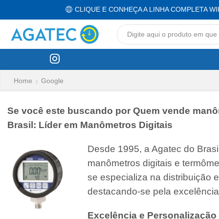
CLIQUE E CONHEÇA A LINHA COMPLETA WI
Home
Google
Se você este buscando por Quem vende manômet
Brasil: Líder em Manômetros Digitais
Desde 1995, a Agatec do Bras
manômetros digitais e termôme
se especializa na distribuição
destacando-se pela excelência
Excelência e Personalização