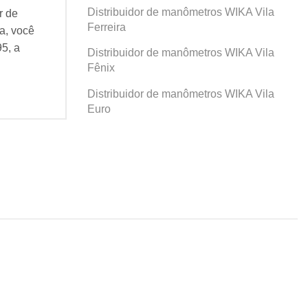
Distribuidor de manômetros WIKA Vila
r de
Se você busca por Distribuidor de
Se v
Ferreira
a, você
manômetros WIKA Prosperidade, você
man
95, a
veio ao lugar certo! Desde 1995, a
veio
Distribuidor de manômetros WIKA Vila
Agatec do Brasil vem...
Agat
Fênix
Continue Lendo...
Cont
Distribuidor de manômetros WIKA Vila
Euro