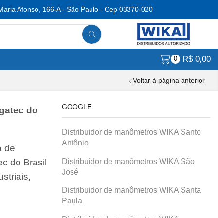
Maria Afonso, 166-A - São Paulo - Cep 03370-020
R$
0,00
0
Voltar à página anterior
GOOGLE
Agatec do
Distribuidor de manômetros WIKA Santo
Antônio
a de
Distribuidor de manômetros WIKA São
c do Brasil
José
striais,
Distribuidor de manômetros WIKA Santa
Paula