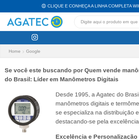
CLIQUE E CONHEÇA A LINHA COMPLETA WI
Home
Google
Se você este buscando por Quem vende manômet
do Brasil: Líder em Manômetros Digitais
Desde 1995, a Agatec do Bras
manômetros digitais e termôme
se especializa na distribuição
destacando-se pela excelência
Excelência e Personalização