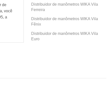
Distribuidor de manômetros WIKA Vila
r de
Se você busca por Distribuidor de
Se v
Ferreira
a, você
manômetros WIKA Prosperidade, você
man
95, a
veio ao lugar certo! Desde 1995, a
veio
Distribuidor de manômetros WIKA Vila
Agatec do Brasil vem...
Agat
Fênix
Continue Lendo...
Cont
Distribuidor de manômetros WIKA Vila
Euro