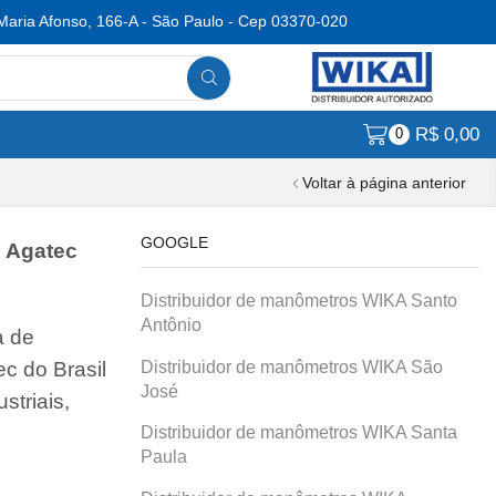
Maria Afonso, 166-A - São Paulo - Cep 03370-020
R$
0,00
0
Voltar à página anterior
GOOGLE
! Agatec
Distribuidor de manômetros WIKA Santo
Antônio
a de
Distribuidor de manômetros WIKA São
c do Brasil
José
striais,
Distribuidor de manômetros WIKA Santa
Paula