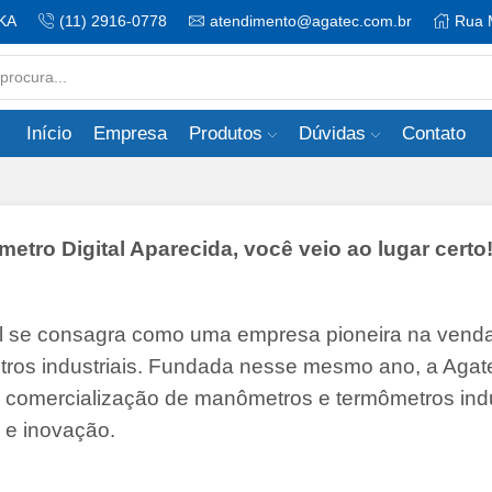
KA
(11) 2916-0778
atendimento@agatec.com.br
Rua 
Search
input
Início
Empresa
Produtos
Dúvidas
Contato
ro Digital Aparecida, você veio ao lugar certo
il se consagra como uma empresa pioneira na vend
tros industriais. Fundada nesse mesmo ano, a Agate
 e comercialização de manômetros e termômetros indu
 e inovação.