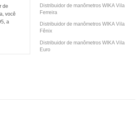
Distribuidor de manômetros WIKA Vila
r de
Se você busca por Distribuidor de
Se v
Ferreira
a, você
manômetros WIKA Prosperidade, você
man
95, a
veio ao lugar certo! Desde 1995, a
veio
Distribuidor de manômetros WIKA Vila
Agatec do Brasil vem...
Agat
Fênix
Continue Lendo...
Cont
Distribuidor de manômetros WIKA Vila
Euro