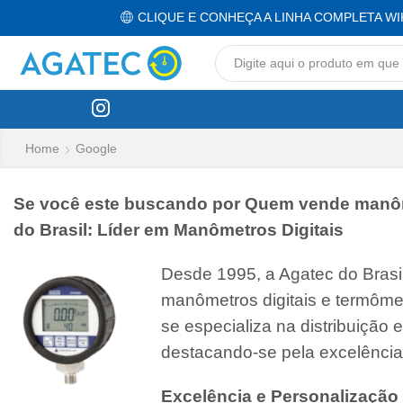
CLIQUE E CONHEÇA A LINHA COMPLETA WI
Home
Google
Se você este buscando por Quem vende manômet
do Brasil: Líder em Manômetros Digitais
Desde 1995, a Agatec do Bras
manômetros digitais e termôme
se especializa na distribuição
destacando-se pela excelência
Excelência e Personalização