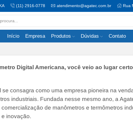
KA
(11) 2916-0778
atendimento@agatec.com.br
Rua 
Search
input
Início
Empresa
Produtos
Dúvidas
Contato
ro Digital Americana, você veio ao lugar certo
il se consagra como uma empresa pioneira na vend
tros industriais. Fundada nesse mesmo ano, a Agate
 e comercialização de manômetros e termômetros indu
 e inovação.