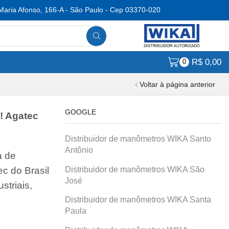
Maria Afonso, 166-A - São Paulo - Cep 03370-020
R$
0,00
0
Voltar à página anterior
GOOGLE
! Agatec
Distribuidor de manômetros WIKA Santo
Antônio
a de
Distribuidor de manômetros WIKA São
c do Brasil
José
striais,
Distribuidor de manômetros WIKA Santa
Paula