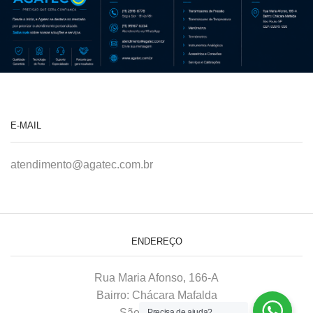
E-MAIL
atendimento@agatec.com.br
ENDEREÇO
Rua Maria Afonso, 166-A
Bairro: Chácara Mafalda
São Paulo–SP
Precisa de ajuda?