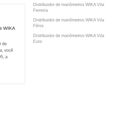
Distribuidor de manômetros WIKA Vila
Ferreira
Distribuidor de manômetros WIKA Vila
Fênix
os WIKA
Distribuidor de manômetros WIKA
Dis
Prosperidade
San
Distribuidor de manômetros WIKA Vila
Euro
r de
Se você busca por Distribuidor de
Se v
a, você
manômetros WIKA Prosperidade, você
man
95, a
veio ao lugar certo! Desde 1995, a
veio
Agatec do Brasil vem...
Agat
Continue Lendo...
Cont