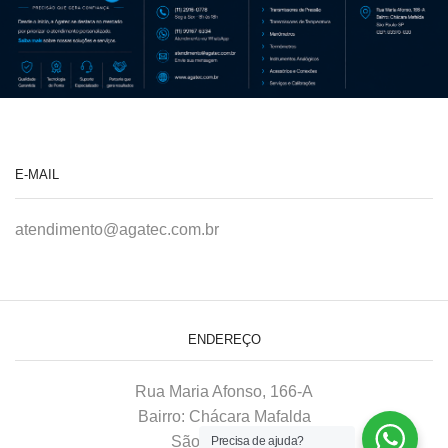
E-MAIL
atendimento@agatec.com.br
ENDEREÇO
Rua Maria Afonso, 166-A
Bairro: Chácara Mafalda
São Paulo–SP
Precisa de ajuda?