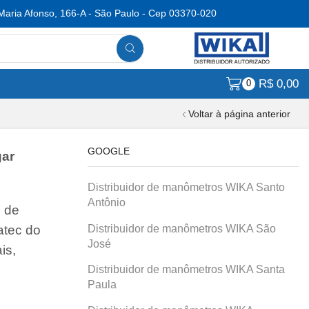
Maria Afonso, 166-A - São Paulo - Cep 03370-020
R$
0,00
0
Voltar à página anterior
GOOGLE
gar
Distribuidor de manômetros WIKA Santo
Antônio
o de
Distribuidor de manômetros WIKA São
atec do
José
is,
Distribuidor de manômetros WIKA Santa
Paula