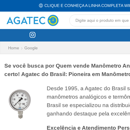
CLIQUE E CONHEÇA A LINHA COMPLETA WI
Home
Google
Se você busca por Quem vende Manômetro Analó
certo! Agatec do Brasil: Pioneira em Manômet
Desde 1995, a Agatec do Brasil 
manômetros analógicos e termôm
Brasil se especializou na distri
ganhando destaque pela excelên
Excelência e Atendimento Pers