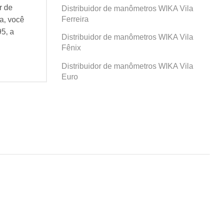
r de
Se você busca por Distribuidor de
Se v
Distribuidor de manômetros WIKA Vila
Ferreira
a, você
manômetros WIKA Prosperidade, você
man
95, a
veio ao lugar certo! Desde 1995, a
veio
Distribuidor de manômetros WIKA Vila
Agatec do Brasil vem...
Agat
Fênix
Continue Lendo...
Cont
Distribuidor de manômetros WIKA Vila
Euro