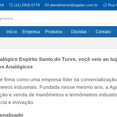
KA
(11) 2916-0778
atendimento@agatec.com.br
Rua 
Search
input
Início
Empresa
Produtos
Dúvidas
Contato
gico Espírito Santo do Turvo, você veio ao lu
ros Analógicos
se firma como uma empresa líder na comercializaçã
etros industriais. Fundada nesse mesmo ano, a Ag
buição e venda de manômetros e termômetros industria
cia e inovação.
onalizado